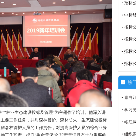
• 招标公
• 中标
• 招标公
• 招标公
• 招标公
• 招标公
热
• 青白江国际木
• 学习
护”“林业生态建设投标及管理”为主题作了培训。他深入讲
及主要工作任务，并对森林管护、森林防火、生态建设投标
• 岷江
了解森林管护人员的工作责任，对提高管护人员的综合业务
• 组织
明确工作职
责，提升
“生命天保”的职责意识具有十分重要的