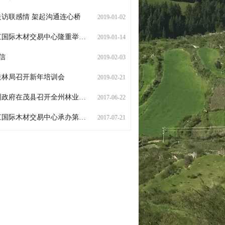
入走访联感情 架起沟通连心桥
2019-01-02
重举行“不忘初心 携手前行”2019新春客户联谊会暨中欧班列（成都）木材定制班列订舱点的揭牌仪式
2019-01-14
 信
2019-02-03
江造林局召开新年培训会
2019-02-21
政府在茂县召开全州林业生态建设工作座谈会
2017-06-22
木材交易中心承办第七届世界木材与木制品贸易大会
2017-07-21