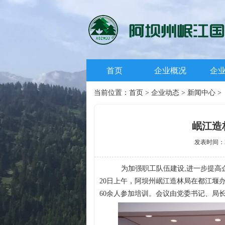
首页
企业概况
企
当前位置：
首页
>
企业动态
>
新闻中心
>
岷江造
发表时间：20
为加强职工队伍建设
,进一步提高
20
日上午，阿坝州岷江造林局在都江堰
60余人参加培训。会议由党委书记、局